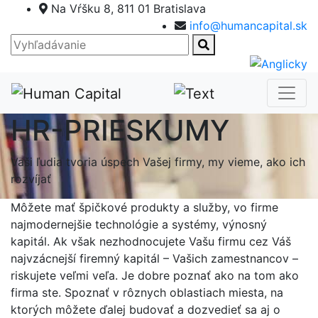
Na Vŕšku 8, 811 01 Bratislava
info@humancapital.sk
HR-PRIESKUMY
Vaši ľudia tvoria úspech Vašej firmy, my vieme, ako ich
rozvíjať
Môžete mať špičkové produkty a služby, vo firme
najmodernejšie technológie a systémy, výnosný
kapitál. Ak však nezhodnocujete Vašu firmu cez Váš
najvzácnejší firemný kapitál – Vašich zamestnancov –
riskujete veľmi veľa. Je dobre poznať ako na tom ako
firma ste. Spoznať v rôznych oblastiach miesta, na
ktorých môžete ďalej budovať a dozvedieť sa aj o