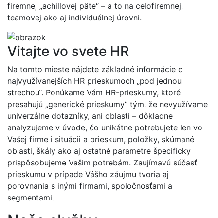
firemnej „achillovej päte“ – a to na celofiremnej,
teamovej ako aj individuálnej úrovni.
Vitajte vo svete HR
Na tomto mieste nájdete základné informácie o
najvyužívanejších HR prieskumoch „pod jednou
strechou“. Ponúkame Vám HR-prieskumy, ktoré
presahujú „generické prieskumy“ tým, že nevyužívame
univerzálne dotazníky, ani oblasti – dôkladne
analyzujeme v úvode, čo unikátne potrebujete len vo
Vašej firme i situácii a prieskum, položky, skúmané
oblasti, škály ako aj ostatné parametre špecificky
prispôsobujeme Vašim potrebám. Zaujímavú súčasť
prieskumu v prípade Vášho záujmu tvoria aj
porovnania s inými firmami, spoločnosťami a
segmentami.